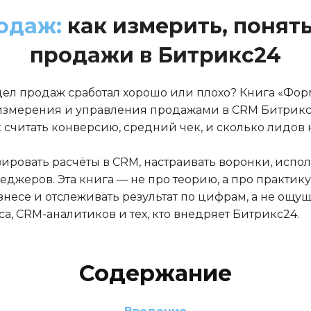
одаж:
как измерить, понят
продажи в Битрикс24
тдел продаж сработал хорошо или плохо? Книга «Фо
измерения и управления продажами в CRM Битрикс2
к считать конверсию, средний чек, и сколько лидов
зировать расчёты в CRM, настраивать воронки, испол
жеров. Эта книга — не про теорию, а про практику:
несе и отслеживать результат по цифрам, а не ощ
а, CRM-аналитиков и тех, кто внедряет Битрикс24.
Содержание