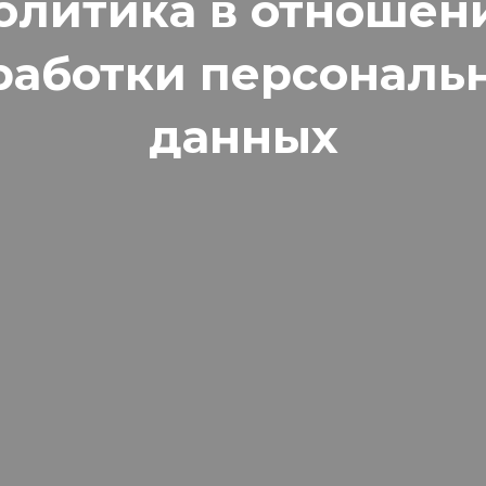
олитика в отношен
работки персональ
данных